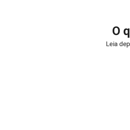
O q
Leia dep